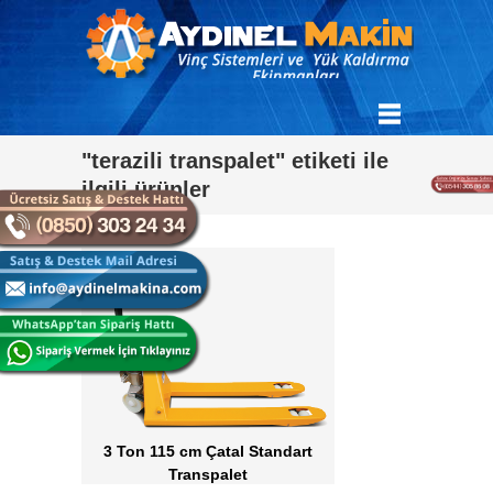
"terazili transpalet" etiketi ile
ilgili ürünler
3 Ton 115 cm Çatal Standart
Transpalet