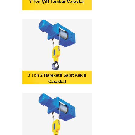
3 Ton Çift Tambur Caraskal
3 Ton 2 Hareketli Sabit Askılı
Caraskal