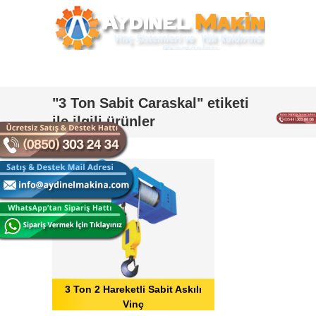
"3 Ton Sabit Caraskal" etiketi
ile ilgili ürünler
3 Ton 2 Hareketli Sabit Askılı
Vinç